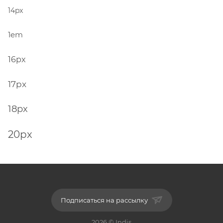
14px
1em
16px
17px
18px
20px
Подписаться на рассылку
2026 © Indis