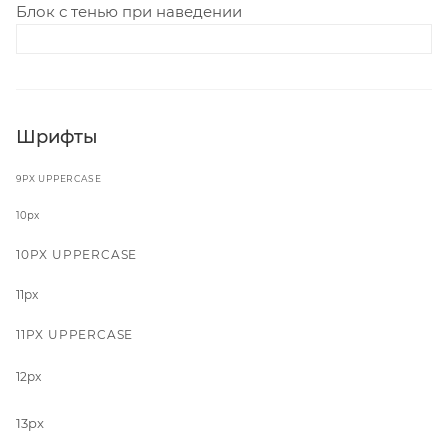
Блок с тенью при наведении
Шрифты
9PX UPPERCASE
10px
10PX UPPERCASE
11px
11PX UPPERCASE
12px
13px