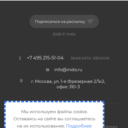
Подписаться на рассылку
2026 © Indis
+7 495 215-51-04
ЗАКАЗАТЬ ЗВОНОК
info@indis.ru
г. Москва, ул. 1-я Фрезерная 2/1к2,
офис 310-3
Мы используем файлы cookie.
Оставаясь на сайте вы соглашаетесь
на их использование.
Подробнее
СОГЛАШЕНИЕ НА ОБРАБОТКУ ПЕРСОНАЛЬНЫХ ДАННЫХ