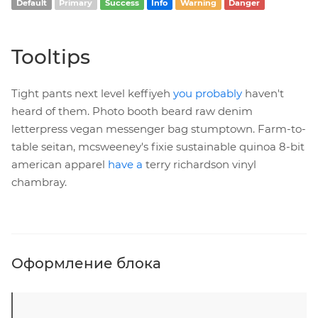
Default
Primary
Success
Info
Warning
Danger
Tooltips
Tight pants next level keffiyeh
you probably
haven't
heard of them. Photo booth beard raw denim
letterpress vegan messenger bag stumptown. Farm-to-
table seitan, mcsweeney's fixie sustainable quinoa 8-bit
american apparel
have a
terry richardson vinyl
chambray.
Оформление блока