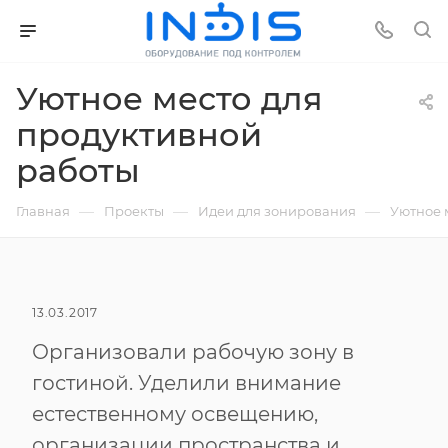
Уютное место для
продуктивной
работы
—
—
—
Главная
Проекты
Идеи для зонирования
Уютное 
13.03.2017
Организовали рабочую зону в
гостиной. Уделили внимание
естественному освещению,
организации пространства и