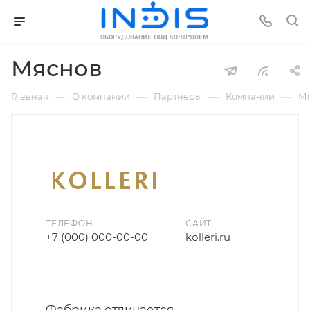
Мяснов
—
—
—
—
Главная
О компании
Партнеры
Компании
М
ТЕЛЕФОН
САЙТ
+7 (000) 000-00-00
kоlleri.ru
Фабрика отличается